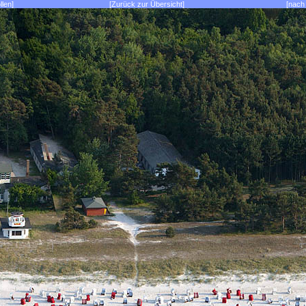
llen]
[Zurück zur Übersicht]
[nach 