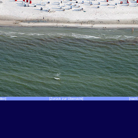
llen]
[Zurück zur Übersicht]
[nach 