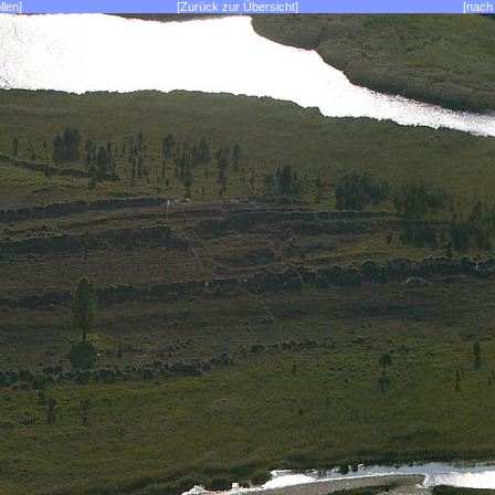
llen]
[Zurück zur Übersicht]
[nach 