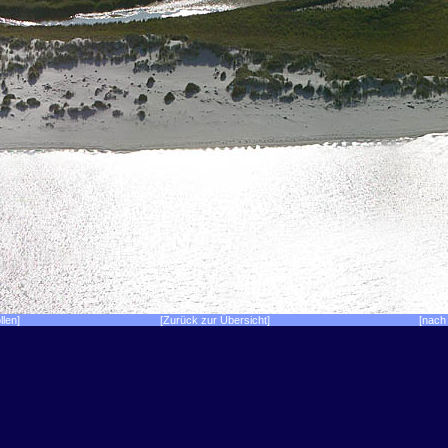
llen]
[Zurück zur Übersicht]
[nach 