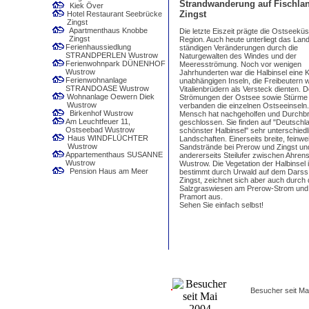
Strandwanderung auf Fischlan
Kiek Över
Zingst
Hotel Restaurant Seebrücke
Zingst
Apartmenthaus Knobbe
Die letzte Eiszeit prägte die Ostseeküs
Zingst
Region. Auch heute unterliegt das Lan
Ferienhaussiedlung
ständigen Veränderungen durch die
STRANDPERLEN Wustrow
Naturgewalten des Windes und der
Ferienwohnpark DÜNENHOF
Meeresströmung. Noch vor wenigen
Wustrow
Jahrhunderten war die Halbinsel eine 
Ferienwohnanlage
unabhängigen Inseln, die Freibeutern 
STRANDOASE Wustrow
Vitalienbrüdern als Versteck dienten. 
Wohnanlage Oewern Diek
Strömungen der Ostsee sowie Stürme
Wustrow
verbanden die einzelnen Ostseeinseln
Birkenhof Wustrow
Mensch hat nachgeholfen und Durchb
Am Leuchtfeuer 11,
geschlossen. Sie finden auf "Deutschl
Ostseebad Wustrow
schönster Halbinsel" sehr unterschiedl
Haus WINDFLÜCHTER
Landschaften. Einerseits breite, feinwe
Wustrow
Sandstrände bei Prerow und Zingst un
Appartementhaus SUSANNE
andererseits Steilufer zwischen Ahre
Wustrow
Wustrow. Die Vegetation der Halbinsel i
Pension Haus am Meer
bestimmt durch Urwald auf dem Darss
Zingst, zeichnet sich aber auch durch 
Salzgraswiesen am Prerow-Strom und 
Pramort aus.
Sehen Sie einfach selbst!
Besucher seit Ma