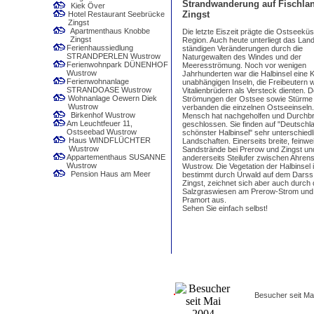
Strandwanderung auf Fischlan
Kiek Över
Zingst
Hotel Restaurant Seebrücke
Zingst
Apartmenthaus Knobbe
Die letzte Eiszeit prägte die Ostseeküs
Zingst
Region. Auch heute unterliegt das Lan
Ferienhaussiedlung
ständigen Veränderungen durch die
STRANDPERLEN Wustrow
Naturgewalten des Windes und der
Ferienwohnpark DÜNENHOF
Meeresströmung. Noch vor wenigen
Wustrow
Jahrhunderten war die Halbinsel eine 
Ferienwohnanlage
unabhängigen Inseln, die Freibeutern 
STRANDOASE Wustrow
Vitalienbrüdern als Versteck dienten. 
Wohnanlage Oewern Diek
Strömungen der Ostsee sowie Stürme
Wustrow
verbanden die einzelnen Ostseeinseln
Birkenhof Wustrow
Mensch hat nachgeholfen und Durchb
Am Leuchtfeuer 11,
geschlossen. Sie finden auf "Deutschl
Ostseebad Wustrow
schönster Halbinsel" sehr unterschiedl
Haus WINDFLÜCHTER
Landschaften. Einerseits breite, feinwe
Wustrow
Sandstrände bei Prerow und Zingst un
Appartementhaus SUSANNE
andererseits Steilufer zwischen Ahre
Wustrow
Wustrow. Die Vegetation der Halbinsel i
Pension Haus am Meer
bestimmt durch Urwald auf dem Darss
Zingst, zeichnet sich aber auch durch 
Salzgraswiesen am Prerow-Strom und 
Pramort aus.
Sehen Sie einfach selbst!
Besucher seit Ma