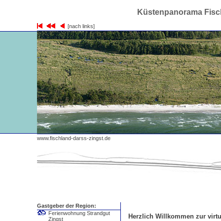
Küstenpanorama Fisch
[nach links]
www.fischland-darss-zingst.de
Gastgeber der Region:
Ferienwohnung Strandgut
Herzlich Willkommen zur virtu
Zingst