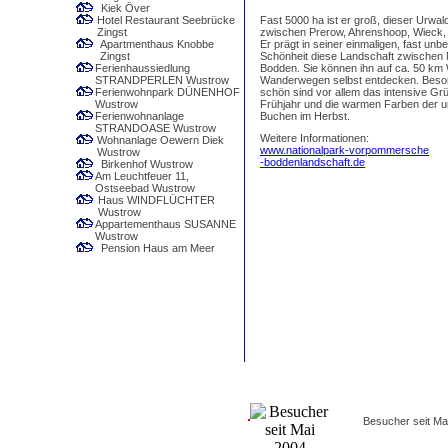
Kiek Över
Fast 5000 ha ist er groß, dieser Urwal
Hotel Restaurant Seebrücke
zwischen Prerow, Ahrenshoop, Wieck,
Zingst
Er prägt in seiner einmaligen, fast unb
Apartmenthaus Knobbe
Schönheit diese Landschaft zwischen
Zingst
Bodden. Sie können ihn auf ca. 50 km
Ferienhaussiedlung
Wanderwegen selbst entdecken. Beso
STRANDPERLEN Wustrow
schön sind vor allem das intensive Gr
Ferienwohnpark DÜNENHOF
Frühjahr und die warmen Farben der u
Wustrow
Buchen im Herbst.
Ferienwohnanlage
STRANDOASE Wustrow
Weitere Informationen:
Wohnanlage Oewern Diek
www.nationalpark-vorpommersche
Wustrow
-boddenlandschaft.de
Birkenhof Wustrow
Am Leuchtfeuer 11,
Ostseebad Wustrow
Haus WINDFLÜCHTER
Wustrow
Appartementhaus SUSANNE
Wustrow
Pension Haus am Meer
Besucher seit Ma