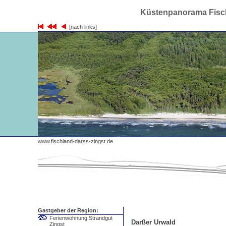
Küstenpanorama Fisch
[nach links]
www.fischland-darss-zingst.de
Gastgeber der Region:
Ferienwohnung Strandgut
Darßer Urwald
Zingst