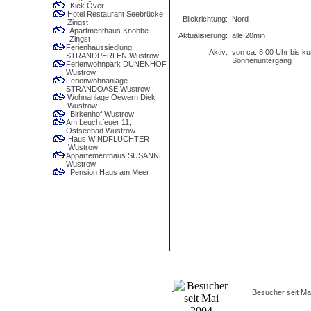
Kiek Över
Hotel Restaurant Seebrücke
Blickrichtung:
Nord
Zingst
Apartmenthaus Knobbe
Aktualisierung:
alle 20min
Zingst
Ferienhaussiedlung
Aktiv:
von ca. 8:00 Uhr bis ku
STRANDPERLEN Wustrow
Sonnenuntergang
Ferienwohnpark DÜNENHOF
Wustrow
Ferienwohnanlage
STRANDOASE Wustrow
Wohnanlage Oewern Diek
Wustrow
Birkenhof Wustrow
Am Leuchtfeuer 11,
Ostseebad Wustrow
Haus WINDFLÜCHTER
Wustrow
Appartementhaus SUSANNE
Wustrow
Pension Haus am Meer
Besucher seit Ma