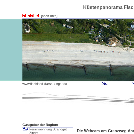
Küstenpanorama Fisch
[nach links]
www.fischland-darss-zingst.de
Gastgeber der Region:
Ferienwohnung Strandgut
Die Webcam am Grenzweg Ah
Zingst