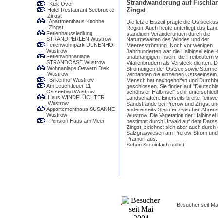
Strandwanderung auf Fischlan
Kiek Över
Zingst
Hotel Restaurant Seebrücke
Zingst
Apartmenthaus Knobbe
Die letzte Eiszeit prägte die Ostseeküs
Zingst
Region. Auch heute unterliegt das Lan
Ferienhaussiedlung
ständigen Veränderungen durch die
STRANDPERLEN Wustrow
Naturgewalten des Windes und der
Ferienwohnpark DÜNENHOF
Meeresströmung. Noch vor wenigen
Wustrow
Jahrhunderten war die Halbinsel eine 
Ferienwohnanlage
unabhängigen Inseln, die Freibeutern 
STRANDOASE Wustrow
Vitalienbrüdern als Versteck dienten. 
Wohnanlage Oewern Diek
Strömungen der Ostsee sowie Stürme
Wustrow
verbanden die einzelnen Ostseeinseln
Birkenhof Wustrow
Mensch hat nachgeholfen und Durchb
Am Leuchtfeuer 11,
geschlossen. Sie finden auf "Deutschl
Ostseebad Wustrow
schönster Halbinsel" sehr unterschiedl
Haus WINDFLÜCHTER
Landschaften. Einerseits breite, feinwe
Wustrow
Sandstrände bei Prerow und Zingst un
Appartementhaus SUSANNE
andererseits Steilufer zwischen Ahre
Wustrow
Wustrow. Die Vegetation der Halbinsel i
Pension Haus am Meer
bestimmt durch Urwald auf dem Darss
Zingst, zeichnet sich aber auch durch 
Salzgraswiesen am Prerow-Strom und 
Pramort aus.
Sehen Sie einfach selbst!
Besucher seit Ma