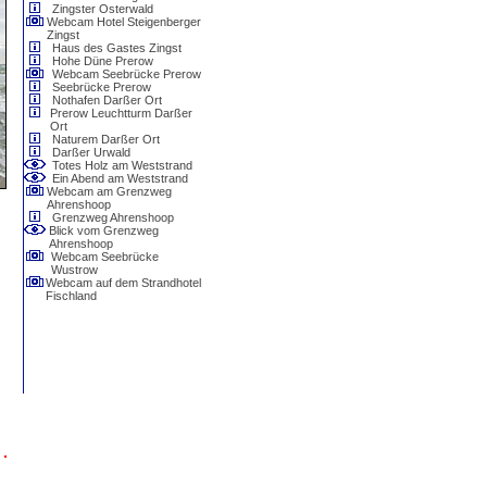
Zingster Osterwald
Webcam Hotel Steigenberger
Zingst
Haus des Gastes Zingst
Hohe Düne Prerow
Webcam Seebrücke Prerow
Seebrücke Prerow
Nothafen Darßer Ort
Prerow Leuchtturm Darßer
Ort
Naturem Darßer Ort
Darßer Urwald
Totes Holz am Weststrand
Ein Abend am Weststrand
Webcam am Grenzweg
Ahrenshoop
Grenzweg Ahrenshoop
Blick vom Grenzweg
Ahrenshoop
Webcam Seebrücke
Wustrow
Webcam auf dem Strandhotel
Fischland