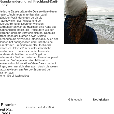
Strandwanderung auf Fischland-Darß-
Zingst
ie letzte Eiszeit prägte die Ostseeküste dieser
egion. Auch heute unterliegt das Land
tändigen Veränderungen durch die
aturgewalten des Windes und der
eeresströmung. Noch vor wenigen
ahrhunderten war die Halbinsel eine Kette aus
nabhängigen Inseln, die Freibeutern wie den
italienbrüdern als Versteck dienten. Doch die
trömungen der Ostsee sowie Stürme
erbanden die einzelnen Ostseeinseln. Auch der
ensch hat nachgeholfen und Durchbrüche
eschlossen. Sie finden auf "Deutschlands
chönster Halbinsel" sehr unterschiedliche
andschaften. Einerseits breite, feinweiße
andstrände bei Prerow und Zingst und
ndererseits Steilufer zwischen Ahrenshoop und
ustrow. Die Vegetation der Halbinsel ist
estimmt durch Urwald auf dem Darss und auf
ingst, zeichnet sich aber auch durch die weiten
alzgraswiesen am Prerow-Strom und bei
ramort aus.
ehen Sie einfach selbst!
Gästebuch
Neuigkeiten
Besucher seit Mai 2004