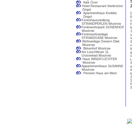
Kiek Över
Hotel Restaurant Seebrücke
Zingst
Apartmenthaus Knobbe
D
Zingst
R
Ferienhaussiedlung
s
STRANDPERLEN Wustrow
N
Ferienwohnpark DÜNENHOF
M
Wustrow
J
Ferienwohnanlage
u
STRANDOASE Wustrow
V
Wohnanlage Oewern Diek
S
Wustrow
v
Birkenhof Wustrow
M
Am Leuchtfeuer 11,
g
Ostseebad Wustrow
s
Haus WINDFLÜCHTER
L
Wustrow
S
Appartementhaus SUSANNE
a
Wustrow
W
Pension Haus am Meer
b
Z
S
P
S