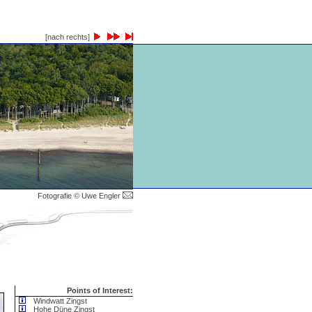
[nach rechts]
Fotografie © Uwe Engler
Points of Interest:
Windwatt Zingst
Hohe Düne Zingst