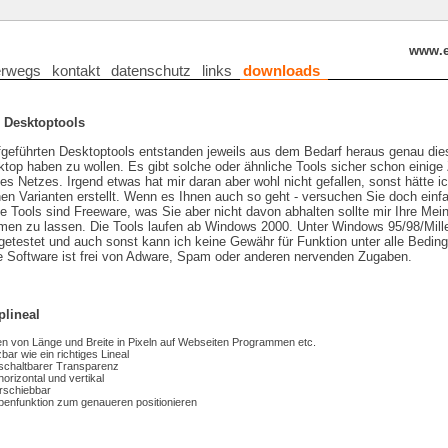
www.en
erwegs
kontakt
datenschutz
links
downloads
 Desktoptools
fgeführten Desktoptools entstanden jeweils aus dem Bedarf heraus genau die
op haben zu wollen. Es gibt solche oder ähnliche Tools sicher schon einige Ze
s Netzes. Irgend etwas hat mir daran aber wohl nicht gefallen, sonst hätte ic
en Varianten erstellt. Wenn es Ihnen auch so geht - versuchen Sie doch einf
le Tools sind Freeware, was Sie aber nicht davon abhalten sollte mir Ihre Mei
men zu lassen. Die Tools laufen ab Windows 2000. Unter Windows 95/98/Mil
t getestet und auch sonst kann ich keine Gewähr für Funktion unter alle Bedin
se Software ist frei von Adware, Spam oder anderen nervenden Zugaben.
plineal
n von Länge und Breite in Pixeln auf Webseiten Programmen etc.
bar wie ein richtiges Lineal
bschaltbarer Transparenz
horizontal und vertikal
erschiebbar
penfunktion zum genaueren positionieren