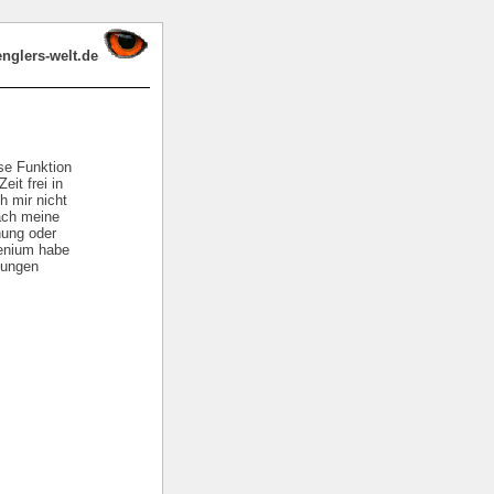
glers-welt.de
se Funktion
it frei in
h mir nicht
ach meine
nung oder
lenium habe
gungen