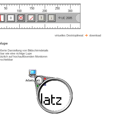
virtuelles Desktoplineal:
download
plupe
ßerte Darstellung von Bildschirmdetails
bar wie eine richtige Lupe
ützlich auf hochauflösenden Monitoren
erschiebbar