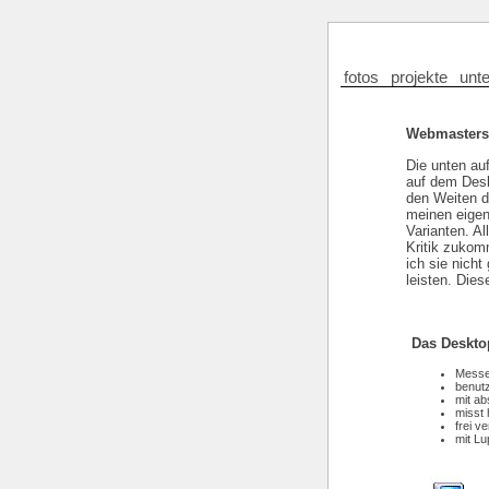
fotos
projekte
unt
Webmasters
Die unten au
auf dem Deskt
den Weiten de
meinen eigen
Varianten. Al
Kritik zukom
ich sie nich
leisten. Die
Das Deskto
Messe
benutz
mit a
misst 
frei v
mit Lu