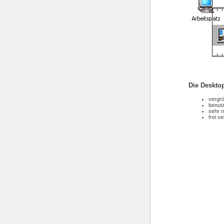
Die Deskto
vergrö
benutz
sehr n
frei v